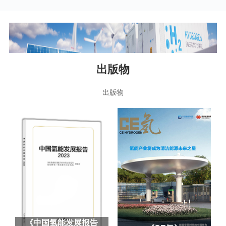
出版物
出版物
《中国氢能发展报告