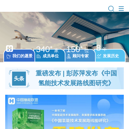
8
340⁺
150⁺
年
家
位
我们的愿景
成员单位
顾问专家
发展历史
重磅发布 | 彭苏萍发布《中国
头条
氢能技术发展路线图研究》