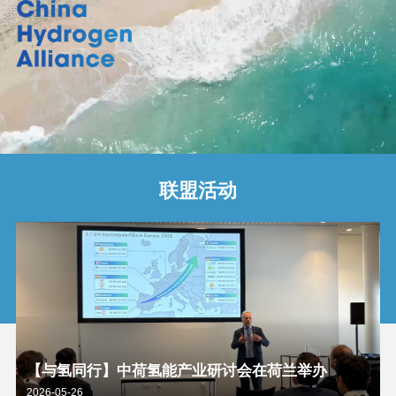
联盟活动
【与氢同行】中荷氢能产业研讨会在荷兰举办
2026-05-26