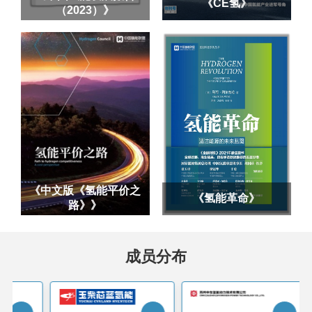
《CE氢》
（2023）》
《中文版《氢能平价之
《氢能革命》
路》》
成员分布